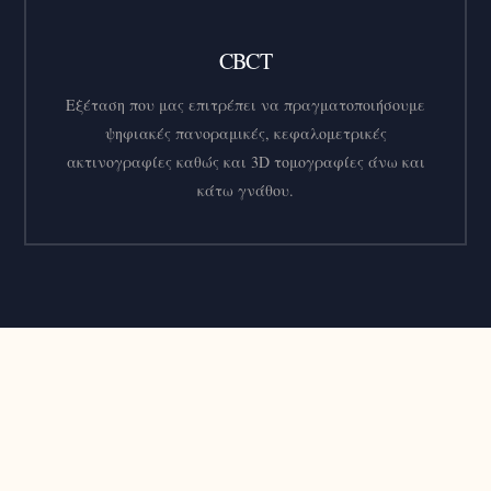
CBCT
Εξέταση που μας επιτρέπει να πραγματοποιήσουμε
ψηφιακές πανοραμικές, κεφαλομετρικές
ακτινογραφίες καθώς και 3D τομογραφίες άνω και
κάτω γνάθου.