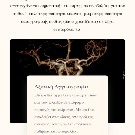
επιτυγχάνεται
σημαντική μείωση της ακτινοβολίας για τον
ασθενή, καλύτερη ποιότητα εικόνας, μικρότερη ποσότητα
σκιαγραφικής ουσίας (όπου χρειάζεται) σε λίγα
δευτερόλεπτα.
Αξονική Αγγειογραφία
Επιτρέπει τη μελέτη των αρτηριών
και των φλεβών σε διάφορες
περιοχές του σώματος. Μπορεί να
αναδείξει στενώσεις, αποφράξεις,
ανευρύσματα ή άλλες αγγειακές
παθήσεις και ανωμαλίες.