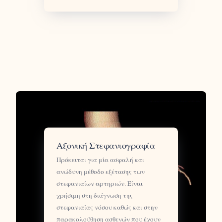
Αξονική Στεφανιογραφία
Πρόκειται για μία ασφαλή και
ανώδυνη μέθοδο εξέτασης των
στεφανιαίων αρτηριών. Είναι
χρήσιμη στη διάγνωση της
στεφανιαίας νόσου καθώς και στην
παρακολούθηση ασθενών που έχουν