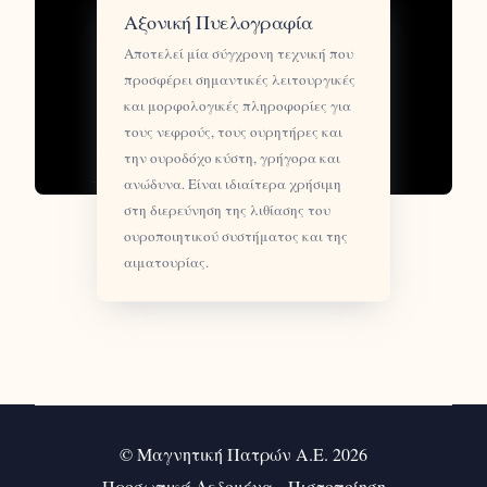
Αξονική Πυελογραφία
Αποτελεί μία σύγχρονη τεχνική που
προσφέρει σημαντικές λειτουργικές
και μορφολογικές πληροφορίες για
τους νεφρούς, τους ουρητήρες και
την ουροδόχο κύστη, γρήγορα και
ανώδυνα. Είναι ιδιαίτερα χρήσιμη
στη διερεύνηση της λιθίασης του
ουροποιητικού συστήματος και της
αιματουρίας.
© Μαγνητική Πατρών Α.Ε. 2026
Προσωπικά Δεδομένα
-
Πιστοποίηση