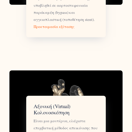
υποβληθεί σε αορτοστεφανιαία
παράκαμψη (bypass) και
αγγειοπλαστική (τοποθέτηση stent).
Προετοιμασία εξέτασης
Αξονική (Virtual)
Κολονοσκόπηση
Eίναι μια μοντέρνα, ελάχιστα
επεμβατική μέθοδος απεικόνισης που